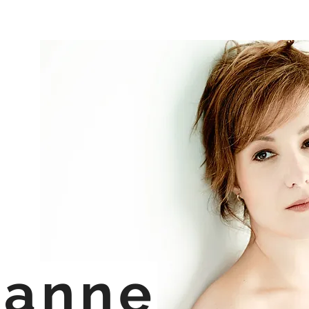
e
ianne